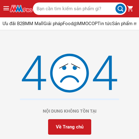
Ưu đãi B2B
MM Mall
Giải pháp
Food@MM
OCOP
Tin tức
Sản phẩm m
NỘI DUNG KHÔNG TỒN TẠI
Về Trang chủ