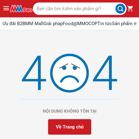
Ưu đãi B2B
MM Mall
Giải pháp
Food@MM
OCOP
Tin tức
Sản phẩm m
NỘI DUNG KHÔNG TỒN TẠI
Về Trang chủ