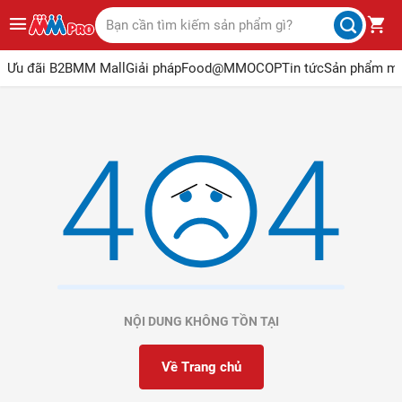
Ưu đãi B2B
MM Mall
Giải pháp
Food@MM
OCOP
Tin tức
Sản phẩm m
NỘI DUNG KHÔNG TỒN TẠI
Về Trang chủ