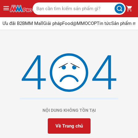
Ưu đãi B2B
MM Mall
Giải pháp
Food@MM
OCOP
Tin tức
Sản phẩm m
NỘI DUNG KHÔNG TỒN TẠI
Về Trang chủ