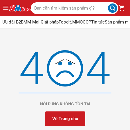
Ưu đãi B2B
MM Mall
Giải pháp
Food@MM
OCOP
Tin tức
Sản phẩm m
NỘI DUNG KHÔNG TỒN TẠI
Về Trang chủ