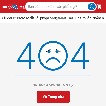
Ưu đãi B2B
MM Mall
Giải pháp
Food@MM
OCOP
Tin tức
Sản phẩm m
NỘI DUNG KHÔNG TỒN TẠI
Về Trang chủ