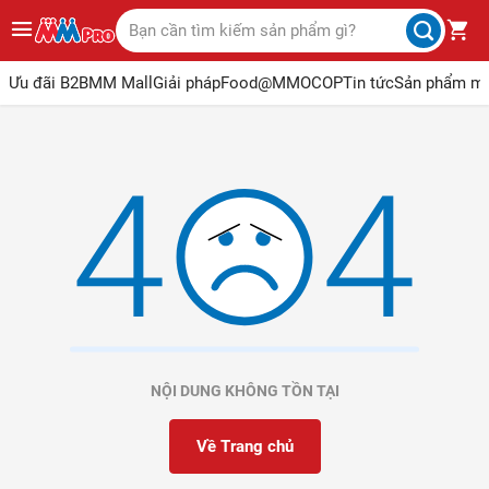
Ưu đãi B2B
MM Mall
Giải pháp
Food@MM
OCOP
Tin tức
Sản phẩm m
NỘI DUNG KHÔNG TỒN TẠI
Về Trang chủ