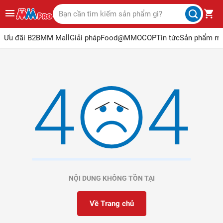
Ưu đãi B2B
MM Mall
Giải pháp
Food@MM
OCOP
Tin tức
Sản phẩm m
NỘI DUNG KHÔNG TỒN TẠI
Về Trang chủ