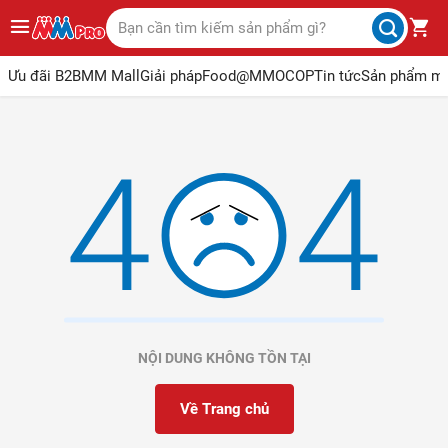
Ưu đãi B2B
MM Mall
Giải pháp
Food@MM
OCOP
Tin tức
Sản phẩm m
NỘI DUNG KHÔNG TỒN TẠI
Về Trang chủ